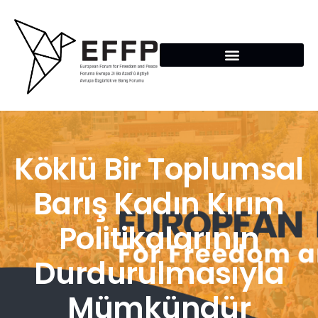
Köklü Bir Toplumsal
Barış Kadın Kırım
Politikalarının
Durdurulmasıyla
Mümkündür