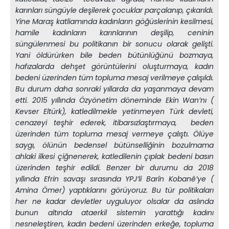
karınları süngüyle deşilerek çocuklar parçalanıp, çıkarıldı.
Yine Maraş katliamında kadınların göğüslerinin kesilmesi,
hamile kadınların karınlarının deşilip, ceninin
süngülenmesi bu politikanın bir sonucu olarak gelişti.
Yani öldürürken bile beden bütünlüğünü bozmaya,
hafızalarda dehşet görüntülerini oluşturmaya, kadın
bedeni üzerinden tüm topluma mesaj verilmeye çalışıldı.
Bu durum daha sonraki yıllarda da yaşanmaya devam
etti. 2015 yıllında Özyönetim döneminde Ekin Wan’nı (
Kevser Eltürk), katledilmekle yetinmeyen Türk devleti,
cenazeyi teşhir ederek, itibarsızlaştırmaya, beden
üzerinden tüm topluma mesaj vermeye çalıştı. Ölüye
saygı, ölünün bedensel bütünselliğinin bozulmama
ahlaki ilkesi çiğnenerek, katledilenin çıplak bedeni basın
üzerinden teşhir edildi. Benzer bir durumu da 2018
yıllında Efrin savaşı sırasında YPJ’li Barîn Kobanê’ye (
Amina Ömer) yaptıklarını görüyoruz. Bu tür politikaları
her ne kadar devletler uyguluyor olsalar da aslında
bunun altında ataerkil sistemin yarattığı kadını
nesneleştiren, kadın bedeni üzerinden erkeğe, topluma