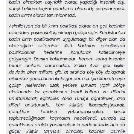
kadın olmaktan kaynaklı olarak yaşadığı insanlık dışı,
vahşi katliam biçimi gündeme alınmadı, sorgulanmadı,
kadın kırımı olarak tanımlanmadı.
Asimilasyon da bir kırım politikası olarak en çok kadınlar
üzerinden yaşamsallaştırılmaya çalışılmıştır. Kürdistan’da
kadın kırım politikalarının uygulandığı bir diğer alan da
okul-eğitim sistemidir. Kürt Kadınları asimilasyon
politikalarının hedefine konularak katledilmeye
çalışılmıştır. Dersim katliamından hemen sonra insanlar
henüz acılarını saramadan, Sıdıka Avar gibi kişiler
devletin birer militanı gibi at sırtında köy köy dolaşarak
aileleri kız çocuklarını okula göndermek için ikna etmeye
çalıştı. Ailelerden uzak yerlere kurulan yatılı bölge
okullarında kız çocuklarına kendi kültürü ve dillerini
unutturularak, eğitildiler. Zorla Türkçe öğretilirken, ana
dilleri unutturuldu. Kürt kültürü itibarsızlaştırılarak,
çocukların kendine yabancılaşmaları, kendi
toplumsallığından kaçmaları hedeflendi. Burada kız
çocuklarına özelde yönelmelerinin nedeni, kadınların en
güçlü kültür taşıyıcısı olmaları, kadınlar asimile