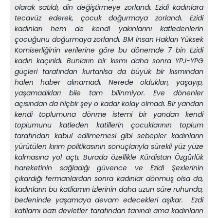
olarak satıldı, din değiştirmeye zorlandı. Ezidi kadınlara
tecavüz ederek, çocuk doğurmaya zorlandı. Ezidi
kadınları hem de kendi yakınlarını katledenlerin
çocuğunu doğurmaya zorlandı. BM İnsan Hakları Yüksek
Komiserliğinin verilerine göre bu dönemde 7 bin Ezidi
kadın kaçırıldı. Bunların bir kısmı daha sonra YPJ-YPG
güçleri tarafından kurtarılsa da büyük bir kısmından
halen haber alınamadı. Nerede oldukları, yaşayıp,
yaşamadıkları bile tam bilinmiyor. Eve dönenler
açısından da hiçbir şey o kadar kolay olmadı. Bir yandan
kendi toplumuna dönme istemi bir yandan kendi
toplumunu katleden katillerin çocuklarının toplum
tarafından kabul edilmemesi gibi sebepler kadınların
yürütülen kırım politikasının sonuçlarıyla sürekli yüz yüze
kalmasına yol açtı. Burada özellikle Kürdistan Özgürlük
hareketinin sağladığı güvence ve Ezidi Şexlerinin
çıkardığı fermanlardan sonra kadınlar dönmüş olsa da,
kadınların bu katliamın izlerinin daha uzun süre ruhunda,
bedeninde yaşamaya devam edecekleri aşikar. Ezdi
katliamı bazı devletler tarafından tanındı ama kadınların