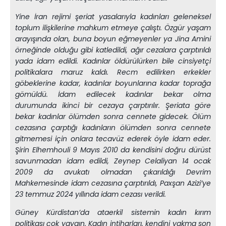
Yine İran rejimi şeriat yasalarıyla kadınları geleneksel
toplum ilişkilerine mahkum etmeye çalıştı. Özgür yaşam
arayışında olan, buna boyun eğmeyenler ya Jina Amini
örneğinde olduğu gibi katledildi, ağır cezalara çarptırıldı
yada idam edildi. Kadınlar öldürülürken bile cinsiyetçi
politikalara maruz kaldı. Recm edilirken erkekler
göbeklerine kadar, kadınlar boyunlarına kadar toprağa
gömüldü. İdam edilecek kadınlar bekar olma
durumunda ikinci bir cezaya çarptırılır. Şeriata göre
bekar kadınlar ölümden sonra cennete gidecek. Ölüm
cezasına çarptığı kadınların ölümden sonra cennete
gitmemesi için onlara tecavüz ederek öyle idam eder.
Şirin Elhemhouli 9 Mayıs 2010 da kendisini doğru dürüst
savunmadan idam edildi, Zeynep Celaliyan 14 ocak
2009 da avukatı olmadan çıkarıldığı Devrim
Mahkemesinde idam cezasına çarptırıldı, Paxşan Azizi’ye
23 temmuz 2024 yıllında idam cezası verildi.
Güney Kürdistan’da ataerkil sistemin kadın kırım
politikası çok yaygın. Kadın intiharları, kendini yakma son