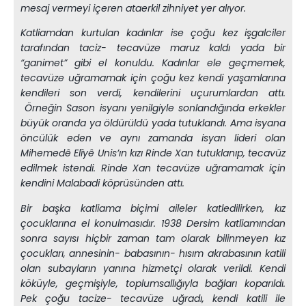
mesaj vermeyi içeren ataerkil zihniyet yer alıyor.
Katliamdan kurtulan kadınlar ise çoğu kez işgalciler
tarafından taciz- tecavüze maruz kaldı yada bir
“ganimet” gibi el konuldu. Kadınlar ele geçmemek,
tecavüze uğramamak için çoğu kez kendi yaşamlarına
kendileri son verdi, kendilerini uçurumlardan attı.
Örneğin Sason isyanı yenilgiyle sonlandığında erkekler
büyük oranda ya öldürüldü yada tutuklandı. Ama isyana
öncülük eden ve aynı zamanda isyan lideri olan
Mihemedê Elîyê Unis’ın kızı Rinde Xan tutuklanıp, tecavüz
edilmek istendi. Rinde Xan tecavüze uğramamak için
kendini Malabadi köprüsünden attı.
Bir başka katliama biçimi aileler katledilirken, kız
çocuklarına el konulmasıdır. 1938 Dersim katliamından
sonra sayısı hiçbir zaman tam olarak bilinmeyen kız
çocukları, annesinin- babasının- hısım akrabasının katili
olan subayların yanına hizmetçi olarak verildi. Kendi
köküyle, geçmişiyle, toplumsallığıyla bağları koparıldı.
Pek çoğu tacize- tecavüze uğradı, kendi katili ile