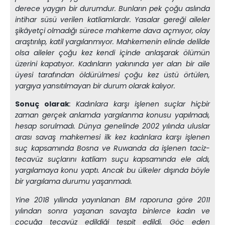
derece yaygın bir durumdur. Bunların pek çoğu aslında
intihar süsü verilen katliamlardır. Yasalar gereği aileler
şikâyetçi olmadığı sürece mahkeme dava açmıyor, olay
araştırılıp, katil yargılanmıyor. Mahkemenin elinde delilde
olsa aileler çoğu kez kendi içinde anlaşarak ölümün
üzerini kapatıyor. Kadınların yakınında yer alan bir aile
üyesi tarafından öldürülmesi çoğu kez üstü örtülen,
yargıya yansıtılmayan bir durum olarak kalıyor.
Sonuç olarak
: Kadınlara karşı işlenen suçlar hiçbir
zaman gerçek anlamda yargılanma konusu yapılmadı,
hesap sorulmadı. Dünya genelinde 2002 yılında uluslar
arası savaş mahkemesi ilk kez kadınlara karşı işlenen
suç kapsamında Bosna ve Ruwanda da işlenen taciz-
tecavüz suçlarını katliam suçu kapsamında ele aldı,
yargılamaya konu yaptı. Ancak bu ülkeler dışında böyle
bir yargılama durumu yaşanmadı.
Yine 2018 yıllında yayınlanan BM raporuna göre 2011
yılından sonra yaşanan savaşta binlerce kadın ve
çocuğa tecavüz edildiği tespit edildi. Göç eden