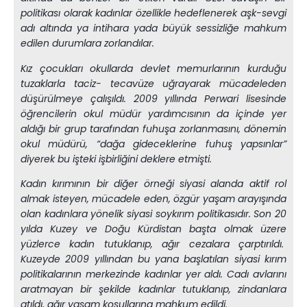
politikası olarak kadınlar özellikle hedeflenerek aşk-sevgi
adı altında ya intihara yada büyük sessizliğe mahkum
edilen durumlara zorlandılar.
Kız çocukları okullarda devlet memurlarının kurduğu
tuzaklarla taciz- tecavüze uğrayarak mücadeleden
düşürülmeye çalışıldı. 2009 yıllında Perwari lisesinde
öğrencilerin okul müdür yardımcısının da içinde yer
aldığı bir grup tarafından fuhuşa zorlanmasını, dönemin
okul müdürü, “dağa gideceklerine fuhuş yapsınlar”
diyerek bu işteki işbirliğini deklere etmişti.
Kadın kırımının bir diğer örneği siyasi alanda aktif rol
almak isteyen, mücadele eden, özgür yaşam arayışında
olan kadınlara yönelik siyasi soykırım politikasıdır. Son 20
yılda Kuzey ve Doğu Kürdistan başta olmak üzere
yüzlerce kadın tutuklanıp, ağır cezalara çarptırıldı.
Kuzeyde 2009 yıllından bu yana başlatılan siyasi kırım
politikalarının merkezinde kadınlar yer aldı. Cadı avlarını
aratmayan bir şekilde kadınlar tutuklanıp, zindanlara
atıldı, ağır yaşam koşullarına mahkum edildi.