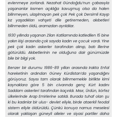
evlenmeye zorlandı. Nezahat Gündoğdu’nun çabasıyla
yaşananlar kısmen açıklığa kavuşmuş olsa da halen
bilinmeyen, ulaşılmayan pek çok Pek çok Dersimli Kayıp
kız yaşadıkları vahşeti dile getiremeden, akıbetleri
bilinmeden öldü, aramızdan ayrıldılar.
1930 yıllında yaşanan Zilan Katliamında katledilen 15 bine
yakın kişi arasında çok sayıda kadın ve çocuk vardı. Yine
pek çok kadın askerler tarafından alınıp, batı illerine
götürüldü. Akıbetlerinin ne olduğuna dair günümüzde
bile bir bilgi yok.
Benzer bir durumu 1986-89 yılları arasında Irakta Enfal
hareketinin ardından Güney Kürdistan’da yaşandığını
görüyoruz. Sayısı tam olarak bilinmemekle birlikte kimi
kaynaklara göre 5 bin civarında genç Kürt kadını
Saddam askerleri tarafından kaçırıldı. Mısır, Ürdün, körfez
ülkelerinde Arap Emirlerine satıldı. Burada tuhaf olan şu
ki bu kadınlar bir ulus- devlet eliyle, birde ataerkil feodal
sistem eliyle öldürüldü. Çünkü konuya namus meselesi
olarak yaklaşan güneyli aileler ve siyasi partiler daha