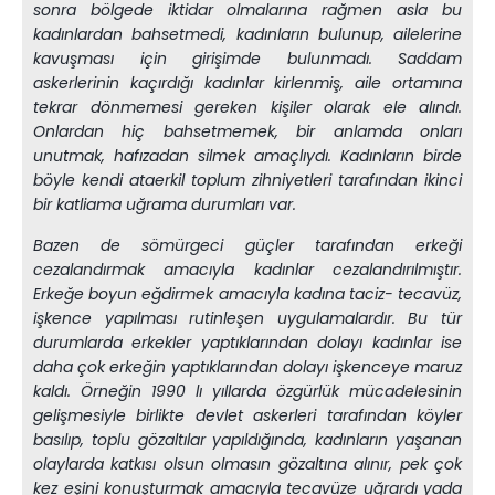
sonra bölgede iktidar olmalarına rağmen asla bu
kadınlardan bahsetmedi, kadınların bulunup, ailelerine
kavuşması için girişimde bulunmadı. Saddam
askerlerinin kaçırdığı kadınlar kirlenmiş, aile ortamına
tekrar dönmemesi gereken kişiler olarak ele alındı.
Onlardan hiç bahsetmemek, bir anlamda onları
unutmak, hafızadan silmek amaçlıydı. Kadınların birde
böyle kendi ataerkil toplum zihniyetleri tarafından ikinci
bir katliama uğrama durumları var.
Bazen de sömürgeci güçler tarafından erkeği
cezalandırmak amacıyla kadınlar cezalandırılmıştır.
Erkeğe boyun eğdirmek amacıyla kadına taciz- tecavüz,
işkence yapılması rutinleşen uygulamalardır. Bu tür
durumlarda erkekler yaptıklarından dolayı kadınlar ise
daha çok erkeğin yaptıklarından dolayı işkenceye maruz
kaldı. Örneğin 1990 lı yıllarda özgürlük mücadelesinin
gelişmesiyle birlikte devlet askerleri tarafından köyler
basılıp, toplu gözaltılar yapıldığında, kadınların yaşanan
olaylarda katkısı olsun olmasın gözaltına alınır, pek çok
kez eşini konuşturmak amacıyla tecavüze uğrardı yada