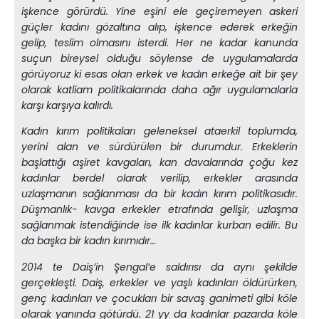
işkence görürdü. Yine eşini ele geçiremeyen askeri
güçler kadını gözaltına alıp, işkence ederek erkeğin
gelip, teslim olmasını isterdi. Her ne kadar kanunda
suçun bireysel olduğu söylense de uygulamalarda
görüyoruz ki esas olan erkek ve kadın erkeğe ait bir şey
olarak katliam politikalarında daha ağır uygulamalarla
karşı karşıya kalırdı.
Kadın kırım politikaları geleneksel ataerkil toplumda,
yerini alan ve sürdürülen bir durumdur. Erkeklerin
başlattığı aşiret kavgaları, kan davalarında çoğu kez
kadınlar berdel olarak verilip, erkekler arasında
uzlaşmanın sağlanması da bir kadın kırım politikasıdır.
Düşmanlık- kavga erkekler etrafında gelişir, uzlaşma
sağlanmak istendiğinde ise ilk kadınlar kurban edilir. Bu
da başka bir kadın kırımıdır…
2014 te Daiş’in Şengal’e saldırısı da aynı şekilde
gerçekleşti. Daiş, erkekler ve yaşlı kadınları öldürürken,
genç kadınları ve çocukları bir savaş ganimeti gibi köle
olarak yanında götürdü. 21 yy da kadınlar pazarda köle