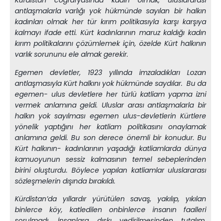
Kürdistan coğrafyasında kadın olmak, uluslararası
antlaşmalarla varlığı yok hükmünde sayılan bir halkın
kadınları olmak her tür kırım politikasıyla karşı karşıya
kalmayı ifade etti. Kürt kadınlarının maruz kaldığı kadın
kırım politikalarını çözümlemek için, özelde Kürt halkının
varlık sorununu ele almak gerekir.
Egemen devletler, 1923 yıllında imzaladıkları Lozan
antlaşmasıyla Kürt halkını yok hükmünde saydılar. Bu da
egemen- ulus devletlere her türlü katliam yapma izni
vermek anlamına geldi. Uluslar arası antlaşmalarla bir
halkın yok sayılması egemen ulus-devletlerin Kürtlere
yönelik yaptığını her katliam politikasını onaylamak
anlamına geldi. Bu son derece önemli bir konudur. Bu
Kürt halkının- kadınlarının yaşadığı katliamlarda dünya
kamuoyunun sessiz kalmasının temel sebeplerinden
birini oluşturdu. Böylece yapılan katliamlar uluslararası
sözleşmelerin dışında bırakıldı.
Kürdistan’da yıllardır yürütülen savaş, yakılıp, yıkılan
binlerce köy, katledilen onbinlerce insanın faalleri
sorulmadı. İnsanlara dışkı yedirilmesinden tutalım,