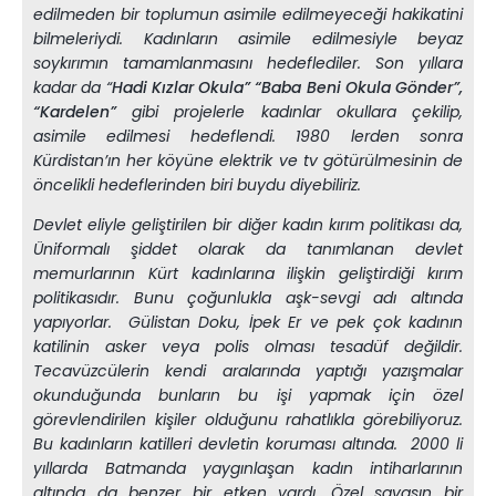
edilmeden bir toplumun asimile edilmeyeceği hakikatini
bilmeleriydi. Kadınların asimile edilmesiyle beyaz
soykırımın tamamlanmasını hedeflediler. Son yıllara
kadar da “
Hadi Kızlar Okula” “Baba Beni Okula Gönder”,
“Kardelen”
gibi projelerle kadınlar okullara çekilip,
asimile edilmesi hedeflendi. 1980 lerden sonra
Kürdistan’ın her köyüne elektrik ve tv götürülmesinin de
öncelikli hedeflerinden biri buydu diyebiliriz.
Devlet eliyle geliştirilen bir diğer kadın kırım politikası da,
Üniformalı şiddet olarak da tanımlanan devlet
memurlarının Kürt kadınlarına ilişkin geliştirdiği kırım
politikasıdır. Bunu çoğunlukla aşk-sevgi adı altında
yapıyorlar. Gülistan Doku, İpek Er ve pek çok kadının
katilinin asker veya polis olması tesadüf değildir.
Tecavüzcülerin kendi aralarında yaptığı yazışmalar
okunduğunda bunların bu işi yapmak için özel
görevlendirilen kişiler olduğunu rahatlıkla görebiliyoruz.
Bu kadınların katilleri devletin koruması altında. 2000 li
yıllarda Batmanda yaygınlaşan kadın intiharlarının
altında da benzer bir etken vardı. Özel savaşın bir