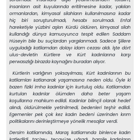
insanların asit kuyularında eritilmesine kadar, yakılan
ormanlardan, kimyasal silahların kullanılmasına kadar
hiç biri soruşturulmadı, hesabı sorulmadı. Enfal
hareketiyle yüzbini aşkın Kürdü öldüren, kimyasal silah
kullandığı dünya kamuoyunca tespit edilen Saddam
Hüseyin bile bu suçlardan yargılanmadı. Sadece Şiilere
uyguladığı katliamdan dolayı idam cezası aldı. İşte dört
ulus-devletin Kürtlere ve Kürt kadınlarına karşı
perwasızlığı birazda kaynağını buradan alıyor.
Kürtlerin varlığının yoksayılması, Kürt kadınlarının bu
katliamları katlanarak yaşamasına neden oldu. Öyle ki
bazen fiziki imha kadınlar için kurtuluş oldu. Katliamdan
kurtulan kadınlar ölümden daha beter yaşam
koşullarına mahkum edildi. Kadınlar bilinçli olarak hedef
alındı, öldürülmekle yetinilmedi, bedenleri teşhir edildi.
Egemenler pek çok kez kadın bedeni üzerinden kırım
politikalarını derinleştirmeye yönelik mesajlar verdi.
Dersim katliamında, Maraş katliamında binlerce kadın
katledildi, tacize- tecavüze uğradı, hamile kadınların